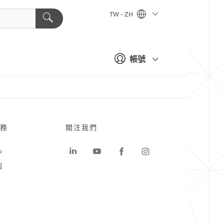
TW - ZH
帳號
務
關注我們
心
圖