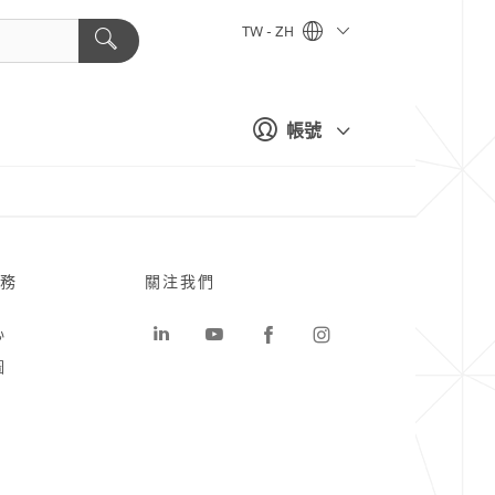
TW - ZH
帳號
務
關注我們
心
圖