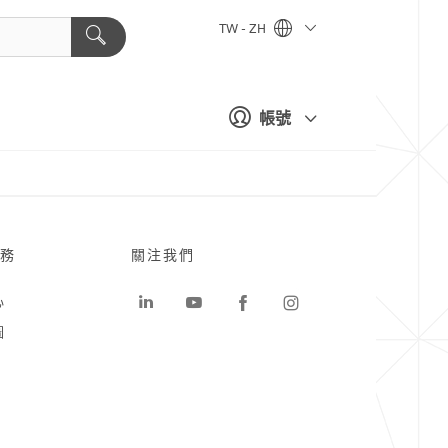
TW - ZH
帳號
務
關注我們
心
圖