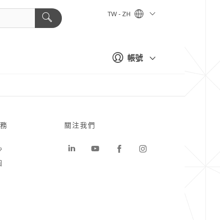
TW - ZH
帳號
務
關注我們
心
圖