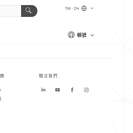
TW - ZH
帳號
務
關注我們
心
圖