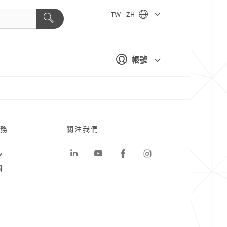
TW - ZH
帳號
務
關注我們
心
圖