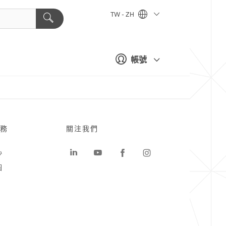
TW - ZH
帳號
務
關注我們
心
圖