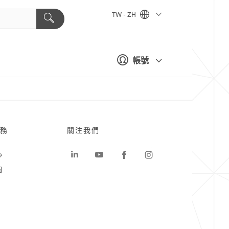
TW - ZH
帳號
務
關注我們
心
圖