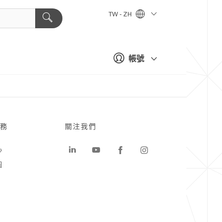
TW - ZH
帳號
務
關注我們
心
圖