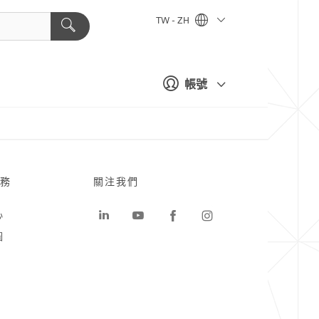
TW - ZH
帳號
務
關注我們
心
圖