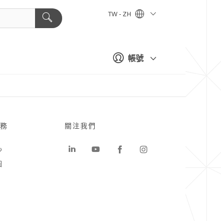
TW - ZH
帳號
務
關注我們
心
圖