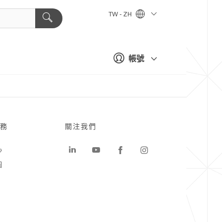
TW - ZH
帳號
務
關注我們
心
圖