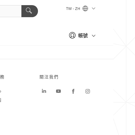
TW - ZH
帳號
務
關注我們
心
圖