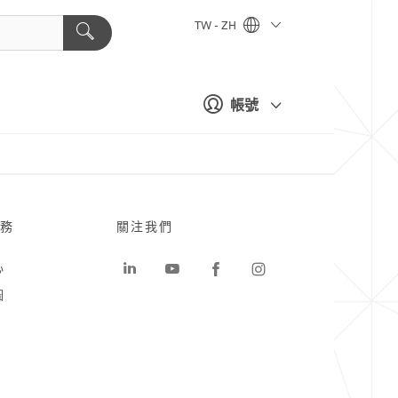
TW - ZH
帳號
務
關注我們
心
圖