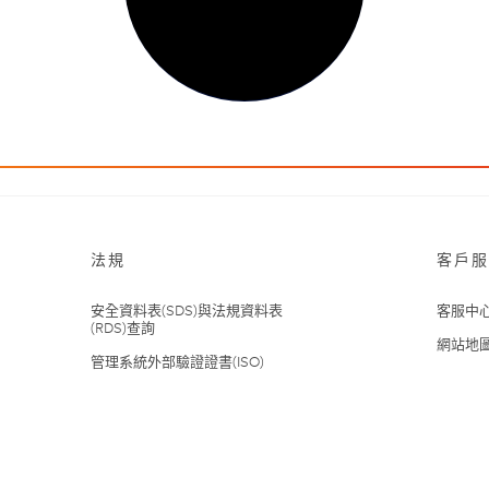
法規
客戶服
安全資料表(SDS)與法規資料表
客服中
(RDS)查詢
網站地
管理系統外部驗證證書(ISO)