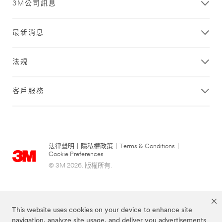
3M公司訊息
最新消息
法規
客戶服務
法律聲明
|
隱私權政策
|
Terms & Conditions
|
Cookie Preferences
© 3M 2026. 版權所有.
This website uses cookies on your device to enhance site
navigation, analyze site usage, and deliver you advertisements