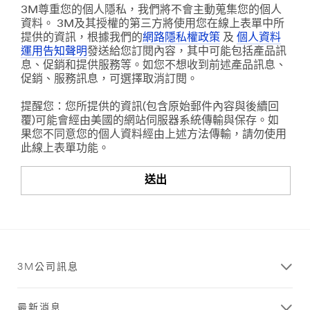
3M尊重您的個人隱私，我們將不會主動蒐集您的個人
資料。 3M及其授權的第三方將使用您在線上表單中所
提供的資訊，根據我們的
網路隱私權政策
及
個人資料
運用告知聲明
發送給您訂閱內容，其中可能包括產品訊
息、促銷和提供服務等。如您不想收到前述產品訊息、
促銷、服務訊息，可選擇取消訂閱。
提醒您：您所提供的資訊(包含原始郵件內容與後續回
覆)可能會經由美國的網站伺服器系統傳輸與保存。如
果您不同意您的個人資料經由上述方法傳輸，請勿使用
此線上表單功能。
送出
很
謝
抱
謝
歉！
您，
已
3M公司訊息
目
收
前
到
系
您
最新消息