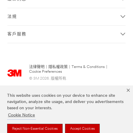
統
的
異
訊
常
法規
息。
請
稍
感
後
客戶服務
謝
再
您
試...
對
於
3M
建
法律聲明
|
隱私權政策
|
Terms & Conditions
|
築
Cookie Preferences
設
© 3M 2026. 版權所有.
計
解
決
This website uses cookies on your device to enhance site
方
navigation, analyze site usage, and deliver you advertisements
案
based on your interests.
的
Cookie Notice
興
趣，
Reject Non-Essential Cookies
Accept Cookies
我