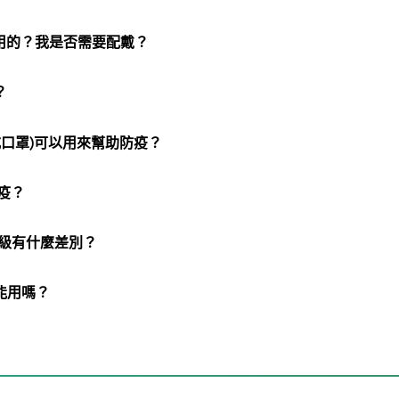
麼用的？我是否需要配戴？
？
式口罩)可以用來幫助防疫？
疫？
證等級有什麼差別？
也能用嗎？