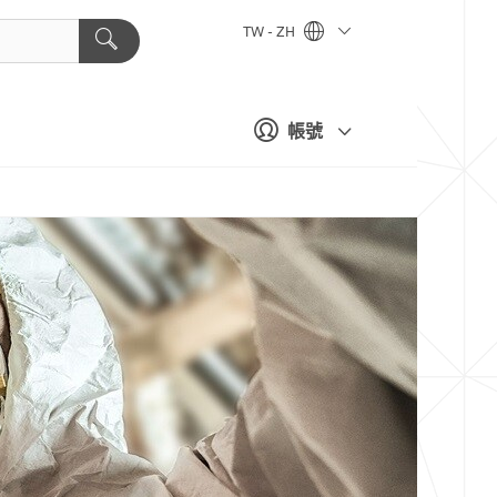
TW - ZH
帳號