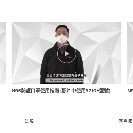
N95防護口罩使用指南 (影片中使用9210+型號)
N
法規
客戶服