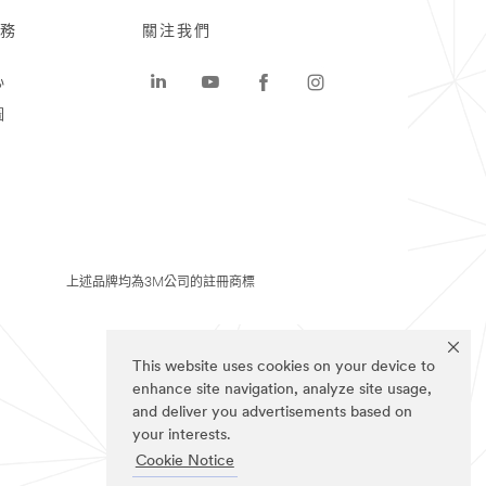
務
關注我們
心
圖
上述品牌均為3M公司的註冊商標
This website uses cookies on your device to
enhance site navigation, analyze site usage,
and deliver you advertisements based on
your interests.
Cookie Notice