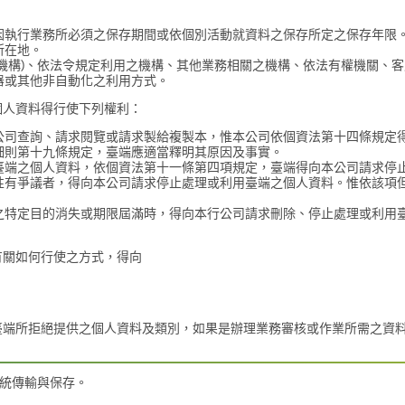
因執行業務所必須之保存期間或依個別活動就資料之保存所定之保存年限
所在地。
機構)、依法令規定利用之機構、其他業務相關之機構、依法有權機關、
器或其他非自動化之利用方式。
個人資料得行使下列權利：
公司查詢、請求閱覽或請求製給複製本，惟本公司依個資法第十四條規定
細則第十九條規定，臺端應適當釋明其原因及事實。
臺端之個人資料，依個資法第十一條第四項規定，臺端得向本公司請求停
性有爭議者，得向本公司請求停止處理或利用臺端之個人資料。惟依該項
之特定目的消失或期限屆滿時，得向本行公司請求刪除、停止處理或利用
有關如何行使之方式，得向
臺端所拒絕提供之個人資料及類別，如果是辦理業務審核或作業所需之資
統傳輸與保存。