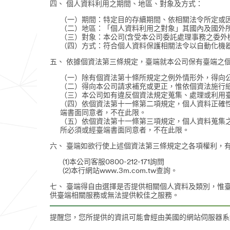
四、 個人資料利用之期間、地區、對象及方式：
（一）期間：特定目的存續期間、依相關法令所定或
（二）地區：「個人資料利用之對象」其國內及國外
（三）對象：本公司(含受本公司委託處理事務之委外
（四）方式：符合個人資料保護相關法令以自動化機
五、 依據個資法第三條規定，臺端就本公司保有臺端之
（一）除有個資法第十條所規定之例外情形外，得向
（二）得向本公司請求補充或更正，惟依個資法施行
（三）本公司如有違反個資法規定蒐集、處理或利用
（四）依個資法第十一條第二項規定，個人資料正確
端書面同意者，不在此限。
（五）依個資法第十一條第三項規定，個人資料蒐集
所必須或經臺端書面同意者，不在此限。
六、 臺端如欲行使上述個資法第三條規定之各項權利，
(1)本公司客服0800-212-171詢問
(2)本行網站www.3m.com.tw查詢。
七、 臺端得自由選擇是否提供相關個人資料及類別，惟
供臺端相關服務或無法提供較佳之服務。
提醒您，您所提供的資訊可能會經由美國的網站伺服器系