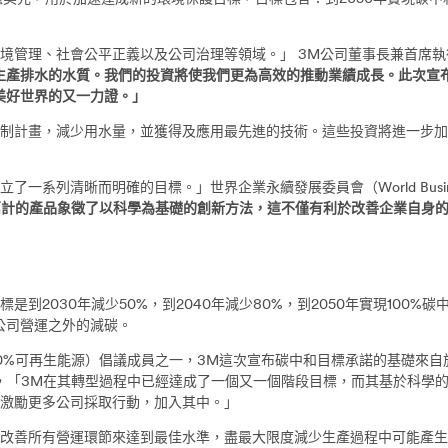
、社會公平正義以及公司治理等領域。」 3M公司董事長兼首席執行官邁克
生產排水的水質。我們的投資將使我們更為高效的推動業績成長。此次宣
美好世界的又一力證。」
計畫，減少用水量，並獲得及應用最先進的技術。這些投資將進一步加
確的目標。」世界企業永續發展委員會（World Business Council f
萬計的產品象徵了以科學為基礎的創新方法，這不僅有利於改善企業自身的
2030年減少50%，到2040年減少80%，到2050年實現100%
公司營運之外的減碳。
100%，100%可再生能源）倡議成員之一，3M這次宣布碳中和目標承諾的基礎
vidsen表示，「3M在其轉型過程中已經達成了一個又一個階段目標，而其基
望激勵更多公司採取行動，加入其中。」
善所有營運環節來達到最佳水準，盡最大限度減少生產過程中可能產生