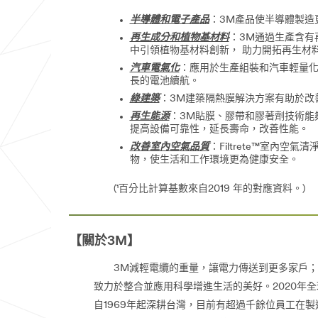
半導體和電子產品
：3M產品使半導體製造
再生成分和植物基材料
：3M通過生產含有再生
中引領植物基材料創新， 助力開拓再生材
汽車電氣化
：應用於生產組裝和汽車輕量化
長的電池續航。
綠建築
：3M建築隔熱膜解決方案有助於改
再生能源
：3M貼膜、膠帶和膠著劑技術能
提高設備可靠性，延長壽命，改善性能。
改善室內空氣品質
：Filtrete™室
物，使生活和工作環境更為健康安全。
(¹百分比計算基數來自2019 年的對應資料。)
【關於3M】
3M減輕電纜的重量，讓電力傳送到更多家戶；幫
致力於整合並應用科學增進生活的美好。2020年
自1969年起深耕台灣，目前有超過千餘位員工在