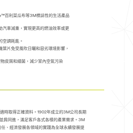
rite™百利菜瓜布等3M標誌性的生活產品
助汽車減重，實現更高的燃油效率或更
的空調耗能。
機葉片免受風吹日曬和惡劣環境影響，
、寵物皮屑和細菌，減少室內空氣污染
取得正確資料。1902年成立的3M公司長期
客並肩同進，滿足客戶各式各樣的產業需求。3M
責任、經濟發展各領域的實踐為全球永續發展提