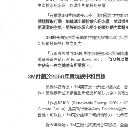
生產排水的水質，以減少對環境的影響。
「在推動3M業績成長以外，我們還將致力於環境管理
積極採取行動，加速減少碳排放和用水量，並改善
更清潔的空氣、更好的水質和更少的廢料助力塑造
3M的長期投資將有助於推進資源物料和污染控制
新的環境保護目標之能力。
「我很高興看到3M針對氣候變遷和水質保護建立了一系列清晰而明
總裁兼首席執行官 Peter Bakker表示，
「3M數以
中佔有一席之地並有所受惠。」
3M計劃於2050年實現碳中和目標
透過科技專長，3M期望進一步減少碳排放，目標是到
作，砥礪創新並不斷推出新產品和解決方案，實現
「作為RE100（Renewable Energy 
Climate Group）北美執行董事Amy Da
目標。可以說，3M充分詮釋了何謂領導力，也希
從今年開始，3M工廠也將運用日常審核，全面改