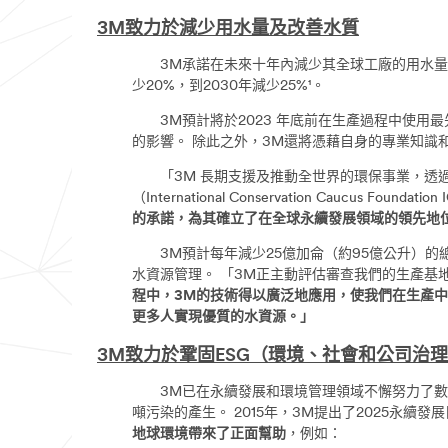
3M致力於減少用水量及改善水質
3M承諾在未來十年內減少其全球工廠的用水量。 
少20%，到2030年減少25%¹。
3M預計將於2023 年底前在生產過程中使用最
的影響。 除此之外，3M還將憑藉自身的專業知識
「3M 長期支援及推動全世界的環保事業，透過
（International Conservation Caucus Founda
的承諾，為其確立了在全球永續發展領域的領先地
3M預計每年減少25億加侖（約95億公升）的總
水資源管理。 「3M正主動評估審查我們的生產基地，
程中，3M的技術得以廣泛地應用，使我們在生產
更多人實現優質的水資源。」
3M致力於鞏固ESG（環境、社會和公司治
3M已在永續發展和環境管理領域不懈努力了數十年。 此期
噸污染的產生。 2015年，3M提出了2025永
地球環境帶來了正面幫助
，例如：