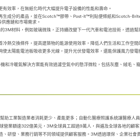
更有效率，在無紙化時代大幅提升電子設備的性能和壽命。
成分的產品，並在Scotch™膠帶、Post-it™利貼便條紙和Scotch-B
料供應鏈和市場需求。
的3M材料，例如玻璃微珠，正持續改變下一代汽車和電池技術，透過幫
善冷熱交換條件，提高建築物的能源使用效率，降低人們生活和工作空間
夠使太陽能電池板吸收更多光線，提升光伏發電效率，還能保護風力發電
內空氣清淨機和冷暖氣解決方案能有效過濾空氣中的懸浮微粒，包括灰塵、絨毛
助工業製造業者消耗更少、產能更多；自動化醫療照護系統讓醫療人員適時
全球營業額達322億美元，3M全球員工超過9萬人，與遍及全球各地的顧
製造、研發、業務行銷等不同領域提供顧客服務。3M透過環保、企業社會