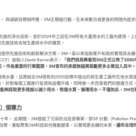
與減碳目標相呼應，3M正積極行動，在未來數月或更長的時間內逐步降低用
先進的淨水技術，並於2024年之前在3M所有大量用水的工廠內使用。
和先進技術去除生產排水中的雜質。
提供先進技術和創新解決方案，3M一直以來協助客戶和政府實現其永續
tion ICCF）創始人David Barron表示，
「我們很高興看到3M正式公佈了205
位。作為重要的行業龍頭，3M宣布的承諾無疑將鼓勵更多企業加入其中。
用水量，且將結合3M現有的2025目標中提出的與生產工廠所在地水資
針對每個工廠進行投資和設備升級，同時進一步改善我們的營運方式。」邁克·
中能夠採取更多措施以減少用水、恢復水質、循環用水。不僅如此，3M也
理）領導力
間，3M發起了污染防治投資專案，即3P 計劃（Pollution Prevent
續發展目標，重點聚焦3M科技如何推動變革，以實現更永續的未來。
遍布全球