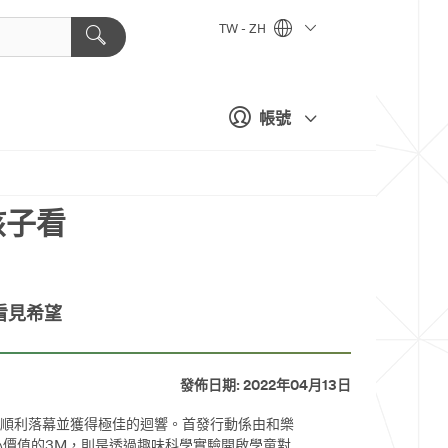
TW - ZH
帳號
孩子看
看見希望
發佈日期: 2022年04月13日
東順利落幕並獲得極佳的迴響。首發行動係由和樂
心價值的3M，則是透過趣味科學實驗開啟學童對