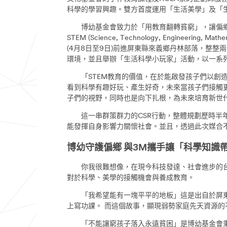
科學的學習興趣。雙方首度運用「生活美學」及「
博幼基金會致力於「用教育翻轉貧窮」，讓偏鄉孩
STEM (Science, Technology, Eng
(4月8日至9日)前進屏東縣來義鄉丹林部落，整
環境，並且舉辦「生活科學小玩家」活動，以一系
「STEM教育的價值，在於能啟發孩子們以創造
看到科學有趣好玩、產生好奇，未來當孩子們接觸
子們的視野，同時也是向下扎根，為未來培育新世
這一串群策群力的CSR行動，整體規劃歷時半年
能發揮自身影響力關懷社會。並且，透過此次媒合
博幼守護偏鄉 與3M攜手讓「科學知識
你我很難想像，在現今科技發達、社會進步的台灣
對於科學、美學的接觸機會與養成教育。
「我希望能有一塊平平的地板」這是出自於屏東偏
上寫功課。 而這個故事，顯現弱勢家庭先天資源
「不能讓窮孩子落入永遠貧困」是博幼基金會秉持