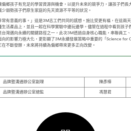
讓偏鄉孩子有充足的學習資源與機會，以提升未來的競爭力，讓孩子們長
減少弱勢孩子們原生家庭的先天資源不平等的狀況。
有意義的事。」這是3M志工們共同的感想。施比受更有福，在這兩天
種生活產品上，並且一起在科學實驗中邊玩邊學。儘管在過程中看到孩子們
是台灣邁向永續的關鍵路徑之一，此次3M透過自身核心職能，串聯員工
面向的影響力極大化，更彰顯了3M永續發展策略中重要的「Science for
正在不斷發酵，未來將持續為偏鄉帶來更多正向改變。
品牌暨溝通辦公室副理
陳彥樺
品牌暨溝通辦公室總監
馮慧君