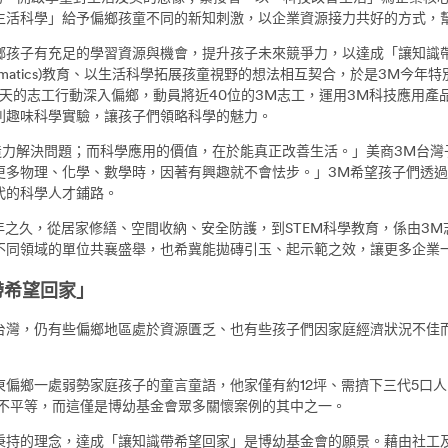
生活科學」給予偏鄉孩童不同的新知刺激，以企業資源接力共好的方式，
子有充足的學習資源與機會，提升孩子未來競爭力，以達成「讓知識帶
ineering, Mathematics)教育、以生活科學拓展孩童視野的想法相互契合，
整兩天的志工行動深入偏鄉，動員將近40位的3M志工，運用3M科技應用
列趣味科學實驗，讓孩子們領略科學的魅力。
力解決問題；而科學應用的價值，在於能真正改善生活。」美商3M台灣
更多物理、化學、數學時，因著有興趣就不會怯步。」3M希望孩子們透
代的科學人才鋪路。
之久，從居家修繕、空間收納、安全防護，到STEM科學教育，係由3M
不同領域的單位共襄盛舉，也希冀能拋磚引玉、起示範之效，讓更多企業
帶希望回家」
，仍有些偏鄉地區處於資源匱乏、也有些孩子們因家庭經濟狀況不佳而
鄉一處弱勢家庭孩子的童言童語，他家僅有約12坪、需擠下三代5口人
的不平等，而這僅是博幼基金會眾多關懷案例的其中之一。
的理念，達成「讓知識帶希望回家」是博幼基金會的願景。藉由社工及