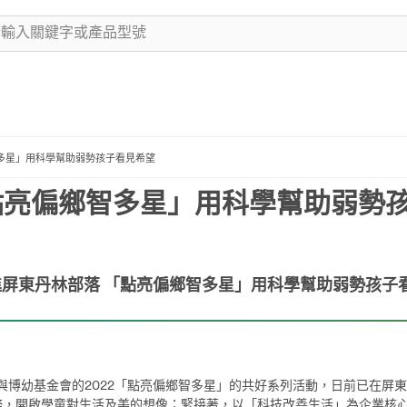
智多星」用科學幫助弱勢孩子看見希望
點亮偏鄉智多星」用科學幫助弱勢
進屏東丹林部落 「點亮偏鄉智多星」用科學幫助弱勢孩子
博幼基金會的2022「點亮偏鄉智多星」的共好系列活動，日前已在屏
務，開啟學童對生活及美的想像；緊接著，以「科技改善生活」為企業核