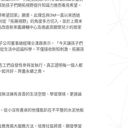
幫助孩子們開拓視野提升知識力進而看見希望。
希望回家」願景，此理念與3M一直以來透過
於是3M今年特別從「拓展視野」的角度多方切入，並於上周末
產品改造新來義課輔中心及兩處高關懷兒少的居家
子公司董事總經理仝漢霖表示，「今天讓孩子們
過從生活中認識科學，不僅接收新知刺激、拓展孩
志工們自發性參與並執行，真正證明每一個人都
一起共好、齊盡永續之責。
無法擁有良善的生活空間、學習環境，更遑論
，從小沒有書桌的他僅能趴在不平整的水泥地板
教育兩大服務方法，培育社區師資、開發學習