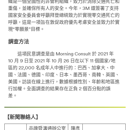
織是一個全國性的非營利組織，致力於消除交通死亡和
重傷，並確保所有人的安全。今年，3M 還簽署了支持
國家安全委員會呼籲拜登總統致力於實現零交通死亡的
呼籲，這是一項旨在敦促政府優先考慮安全並致力於實
現“零願景”目標。
調查方法
這項民意調查是由 Morning Consult 於 2021 年
10 月 9 日至 2021 年 10 月 26 日在以下 11 個國家/地
區的 22,000 名成年人中進行的：巴西、加拿大、中
國、法國、德國、印度、日本、墨西哥、南韓、英國、
美國。訪談在線上進行，數據根據性別、年齡和地區進
行加權。全面調查的結果存在正負 2 個百分點的誤
差。
【新聞聯絡人】
品牌暨溝通辦公室
陳彥