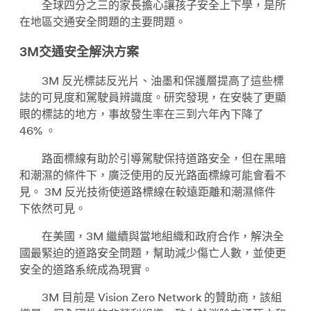
全球四分之三的家長擔心讓孩子安全上下學，是所
在地區交通安全問題的主要問題。
3M交通安全解決方案
3M 反光標誌反光片、油墨和保護層提高了這些標
誌的可見度和駕駛員辨識度。研究發現，在安裝了更顯
眼的標誌的地方，事故發生率在三到六年內下降了
46% 。
路面標線有助於引導駕駛保持道路安全，但在黑暗
和潮濕的條件下，廣泛使用的反光路面標線可能會看不
見。 3M 反光技術使道路標線在較遠距離和潮濕條件
下依然可見。
在美國，3M 繼續與當地組織和政府合作，解決全
國最緊迫的道路安全問題，幫助減少傷亡人數，並使更
安全的道路系統成為現實。
3M 目前是 Vision Zero Network 的贊助商，該組