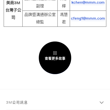
kchen@mmm.com
美商3M
副理
樺
台灣子公
品牌暨溝通辦公室
馮慧
司
cfeng1@mmm.com
總監
君
查看更多故事
3M公司訊息