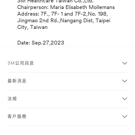
3M Healthcare Taiwan Co.,Ltd.
Chairperson: Maria Elisabeth Mollemans
Address: 7F., 7F- 1 and 7F-2,No. 198,
Jingmao 2nd Rd.,Nangang Dist, Taipei
City, Taiwan
Date: Sep.27,2023
3M公司訊息
最新消息
法規
客戶服務