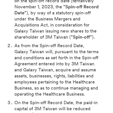
on the spin-off record date (tentatively
November 1, 2023, the
"Spin-off Record
Date"
), by way of a statutory spin-off
under the Business Mergers and
Acquisitions Act, in consideration for
Galaxy Taiwan issuing new shares to the
shareholder of 3M Taiwan (
"Spin-off"
).
As from the Spin-off Record Date,
Galaxy Taiwan will, pursuant to the terms
and conditions as set forth in the Spin-off
Agreement entered into by 3M Taiwan
and Galaxy Taiwan, acquire and assume
assets, businesses, rights, liabilities and
employees pertaining to the Healthcare
Business, so as to continue managing and
operating the Healthcare Business.
On the Spin-off Record Date, the paid-in
capital of 3M Taiwan will be reduced