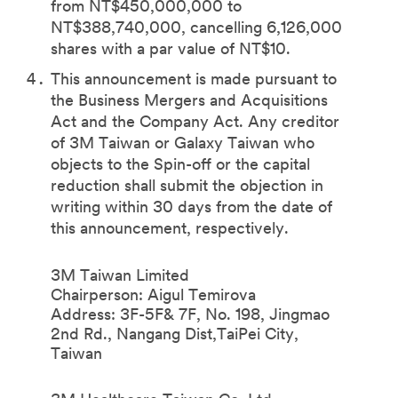
from NT$450,000,000 to
NT$388,740,000, cancelling 6,126,000
shares with a par value of NT$10.
This announcement is made pursuant to
the Business Mergers and Acquisitions
Act and the Company Act. Any creditor
of 3M Taiwan or Galaxy Taiwan who
objects to the Spin-off or the capital
reduction shall submit the objection in
writing within 30 days from the date of
this announcement, respectively.
3M Taiwan Limited
Chairperson: Aigul Temirova
Address: 3F-5F& 7F, No. 198, Jingmao
2nd Rd., Nangang Dist,TaiPei City,
Taiwan