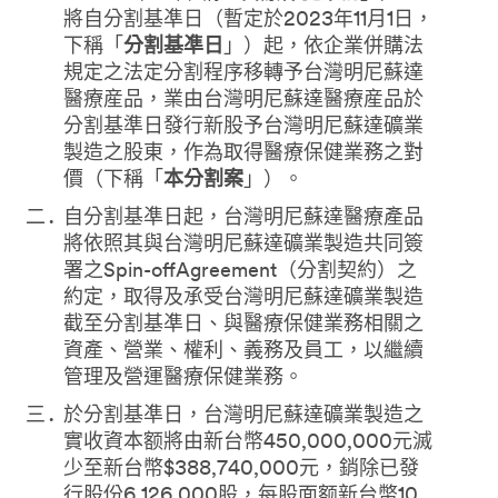
將自分割基凖日（暫定於2023年11月1日，
下稱「
分割基凖日
」）起，依企業併購法
規定之法定分割程序移轉予台灣明尼蘇達
醫療産品，業由台灣明尼蘇達醫療産品於
分割基準日發行新股予台灣明尼蘇達礦業
製造之股東，作為取得醫療保健業務之對
價（下稱「
本分割案
」）。
自分割基凖日起，台灣明尼蘇達醫療產品
將依照其與台灣明尼蘇達礦業製造共同簽
署之Spin-offAgreement（分割契約）之
約定，取得及承受台灣明尼蘇達礦業製造
截至分割基凖日、與醫療保健業務相關之
資產、營業、權利、義務及員工，以繼續
管理及營運醫療保健業務。
於分割基凖日，台灣明尼蘇達礦業製造之
實收資本额將由新台幣450,000,000元滅
少至新台幣$388,740,000元，銷除已發
行股份6,126,000股，每股面额新台幣10