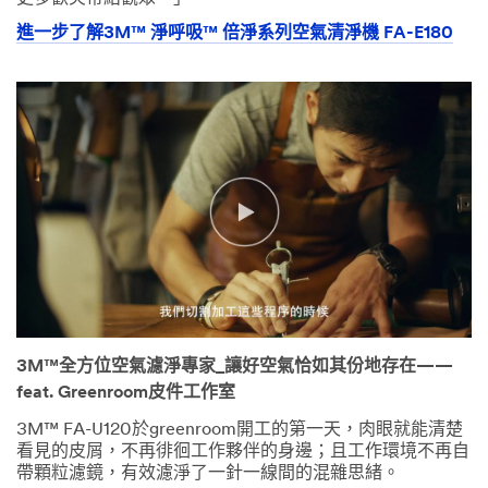
進一步了解3M™ 淨呼吸™ 倍淨系列空氣清淨機 FA-E180
3M™全方位空氣濾淨專家_讓好空氣恰如其份地存在——
feat. Greenroom皮件工作室
3M™ FA-U120於greenroom開工的第一天，肉眼就能清楚
看見的皮屑，不再徘徊工作夥伴的身邊；且工作環境不再自
帶顆粒濾鏡，有效濾淨了一針一線間的混雜思緒。