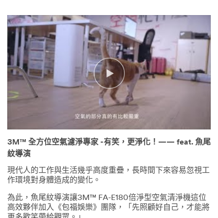
3M™ 全方位空氣濾淨專家 -有笑，更淨化！—— feat. 魚尾
紋導演
現代人的工作與生活幾乎高度重疊，長時間下來容易忽視工
作環境對身體造成的變化。
為此，魚尾紋導演讓3M™ FA-E180倍淨型空氣清淨機這位
高效夥伴加入《包福娛樂》團隊，「先照顧好自己，才能將
更多歡笑帶給觀眾。」