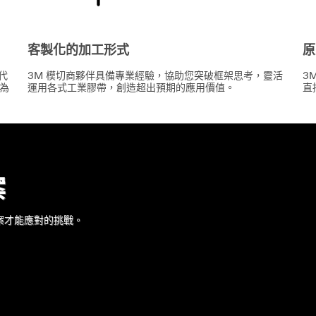
客製化的加工形式
原
3M 模切商夥伴具備專業經驗，協助您突破框架思考，靈活
3
代
運用各式工業膠帶，創造超出預期的應用價值。
直
為
案
案才能應對的挑戰。