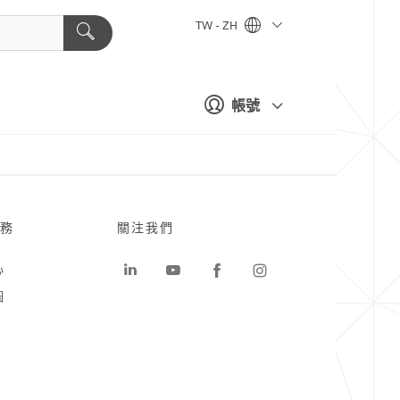
TW - ZH
帳號
務
關注我們
心
圖