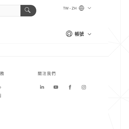
TW - ZH
帳號
務
關注我們
心
圖