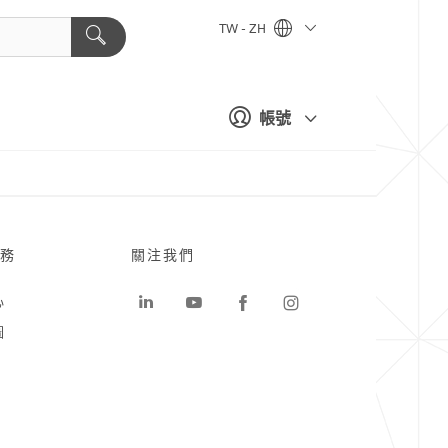
TW - ZH
帳號
務
關注我們
心
圖