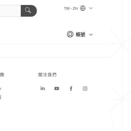
TW - ZH
帳號
務
關注我們
心
圖