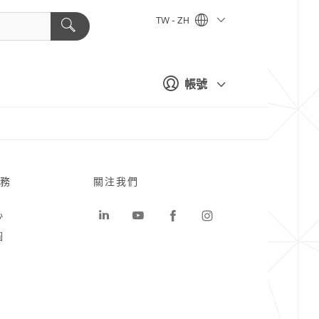
TW - ZH
帳號
務
關注我們
心
圖