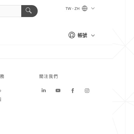
TW - ZH
帳號
務
關注我們
心
圖