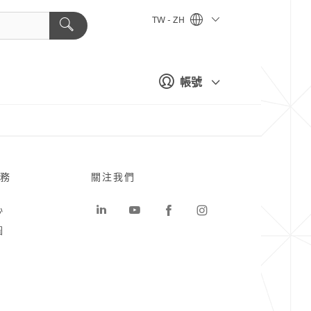
TW - ZH
帳號
務
關注我們
心
圖