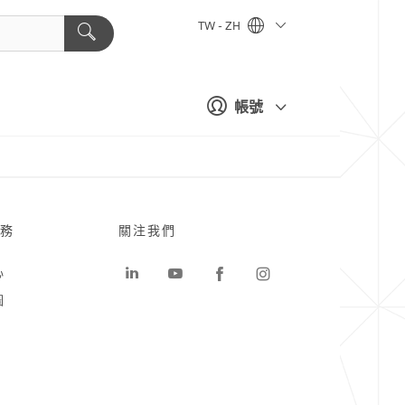
TW - ZH
帳號
務
關注我們
心
圖