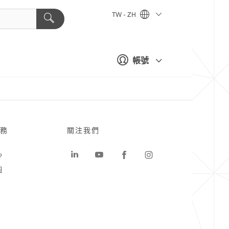
TW - ZH
帳號
務
關注我們
心
圖