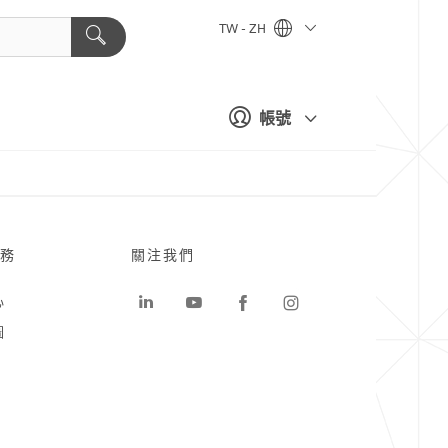
TW - ZH
帳號
務
關注我們
心
圖