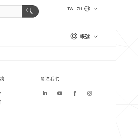
TW - ZH
帳號
務
關注我們
心
圖