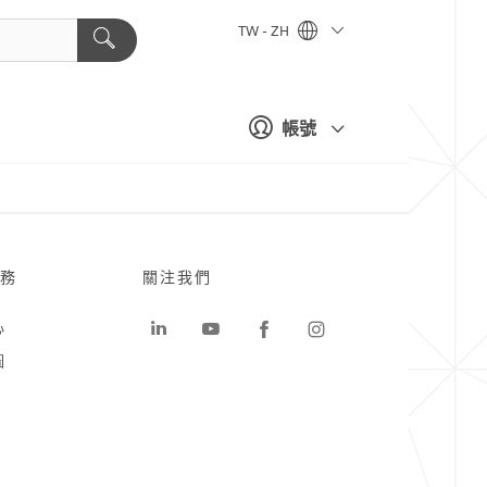
TW - ZH
帳號
務
關注我們
心
圖