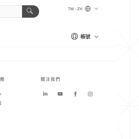
TW - ZH
帳號
務
關注我們
心
圖