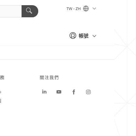
TW - ZH
帳號
務
關注我們
心
圖