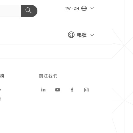
TW - ZH
帳號
務
關注我們
心
圖