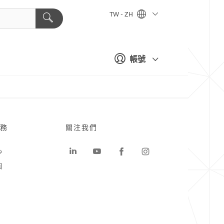
TW - ZH
帳號
務
關注我們
心
圖