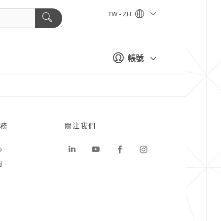
TW - ZH
帳號
務
關注我們
心
圖