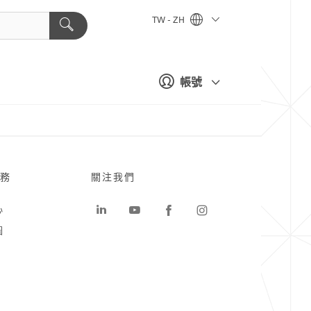
TW - ZH
帳號
務
關注我們
心
圖