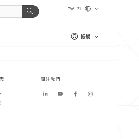
TW - ZH
帳號
務
關注我們
心
圖