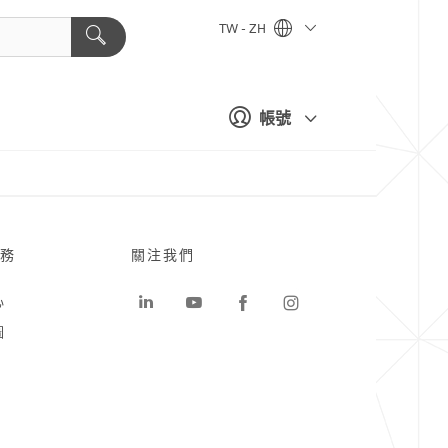
TW - ZH
帳號
務
關注我們
心
圖