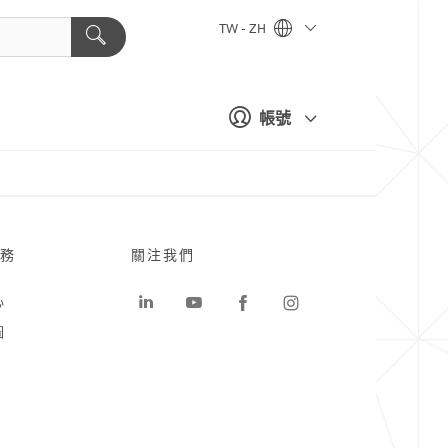
TW - ZH
帳號
務
關注我們
心
圖