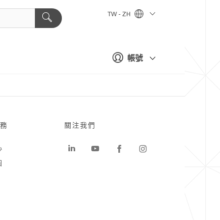
TW - ZH
帳號
務
關注我們
心
圖