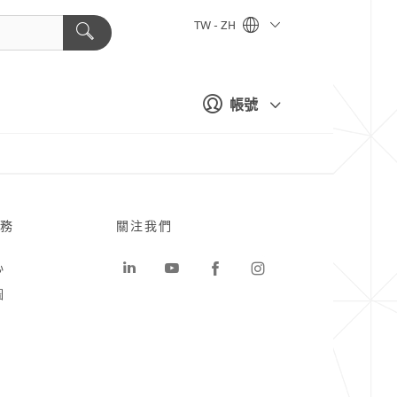
TW - ZH
帳號
務
關注我們
心
圖