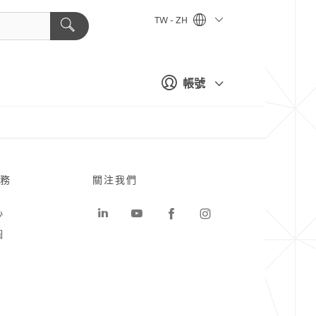
TW - ZH
帳號
務
關注我們
心
圖